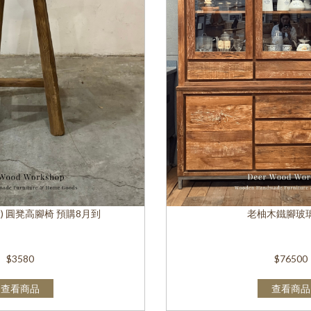
) 圓凳高腳椅 預購8月到
老柚木鐵腳玻
$3580
$76500
查看商品
查看商品