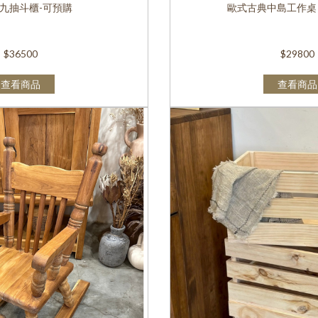
九抽斗櫃-可預購
歐式古典中島工作桌 
$36500
$29800
查看商品
查看商品