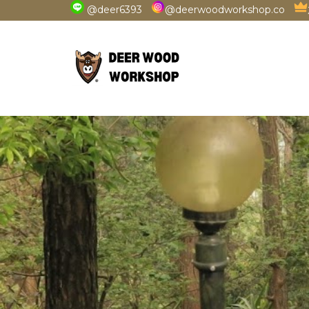
@deer6393
@deerwoodworkshop.co