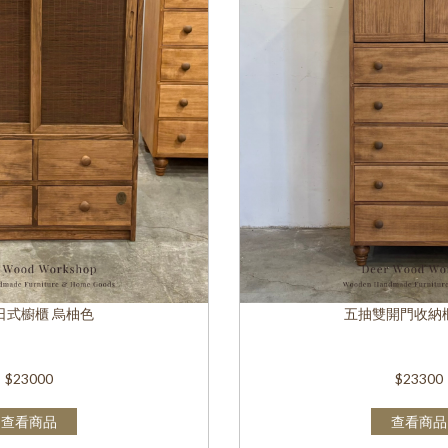
日式櫥櫃 烏柚色
五抽雙開門收納櫃
$23000
$23300
查看商品
查看商品