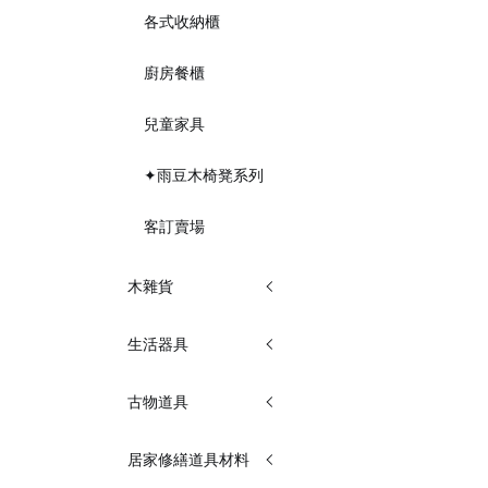
各式收納櫃
廚房餐櫃
兒童家具
✦雨豆木椅凳系列
客訂賣場
木雜貨
生活器具
古物道具
居家修繕道具材料