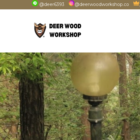
@deer6393
@deerwoodworkshop.co